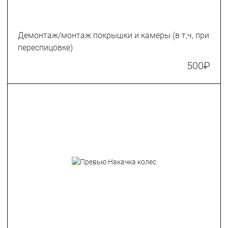
Демонтаж/монтаж покрышки и камеры (в т,ч, при
переспицовке)
500
₽