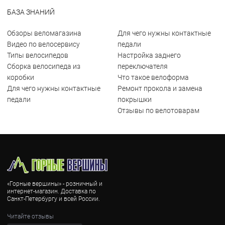
БАЗА ЗНАНИЙ
Обзоры веломагазина
Для чего нужны контактные
Видео по велосервису
педали
Типы велосипедов
Настройка заднего
Сборка велосипеда из
переключателя
коробки
Что такое велоформа
Для чего нужны контактные
Ремонт прокола и замена
педали
покрышки
Отзывы по велотоварам
«Горные вершины» - розничный и
интернет-магазин. Доставка по
Санкт-Петербургу и всей России.
Читайте отзывы