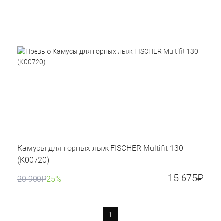
Камусы для горных лыж FISCHER Multifit 130
(K00720)
15 675
₽
20 900
₽
25%
1