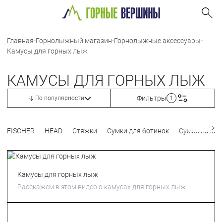
Главная
-
Горнолыжный магазин
-
Горнолыжные аксессуары
-
Камусы для горных лыж
КАМУСЫ ДЛЯ ГОРНЫХ ЛЫЖ
Фильтры
По популярности
1
FISCHER
HEAD
Стяжки
Сумки для ботинок
Сумки на кол
Камусы для горных лыж
Расскажем в этом видео о камусах для горных лыж.