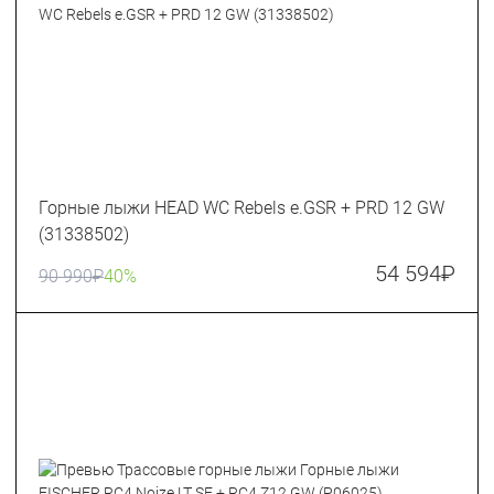
Горные лыжи HEAD WC Rebels e.GSR + PRD 12 GW
(31338502)
54 594
₽
90 990
₽
40%