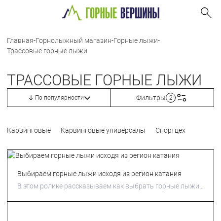
Главная
-
Горнолыжный магазин
-
Горные лыжи
-
Трассовые горные лыжи
ТРАССОВЫЕ ГОРНЫЕ ЛЫЖИ
Фильтры
По популярности
2
Карвинговые
Карвинговые универсалы
Спортцех
Выбираем горные лыжи исходя из регион катания
В этом ролике рассказываем как выбрать горные лыжи
в зависимости от региона, в котором Вы
предпочтительно будете кататься