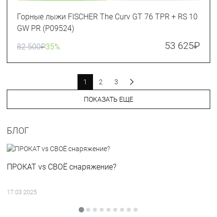
Горные лыжи FISCHER The Curv GT 76 TPR + RS 10
GW PR (P09524)
53 625
₽
82 500
₽
35%
1
2
3
ПОКАЗАТЬ ЕЩЕ
БЛОГ
ПРОКАТ vs СВОЁ снаряжение?
17.03.2025