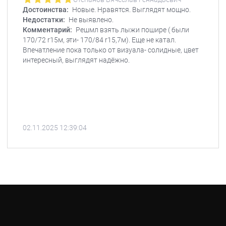
Достоинства:
Новые. Нравятся. Выглядят мощно.
Недостатки:
Не выявлено.
Комментарий:
Решмл взять лыжи пошире ( были
170/72 r15м, эти- 170/84 r15,7м). Еще не катал.
Впечатление пока только от визуала- солидные, цвет
интересный, выглядят надёжно.
02.11.2025 12:39:04