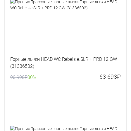
Горные лыжи HEAD WC Rebels e.SLR + PRD 12 GW
(31336502)
63 693
₽
90 990
₽
30%