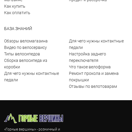
Как купить
Как оплатить
БАЗА ЗНАНИЙ
Обзоры веломагазина
Для чего нужны контактные
Видео по велосервису
педали
Типы велосипедов
Настройка заднего
Сборка велосипеда из
переключателя
коробки
Что такое велоформа
Для чего нужны контактные
Ремонт прокола и замена
педали
покрышки
Отзывы по велотоварам
«Горные вершины» - розничный и