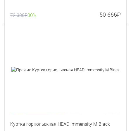
50 666
₽
72 380
₽
30%
Куртка горнолыжная HEAD Immensity M Black