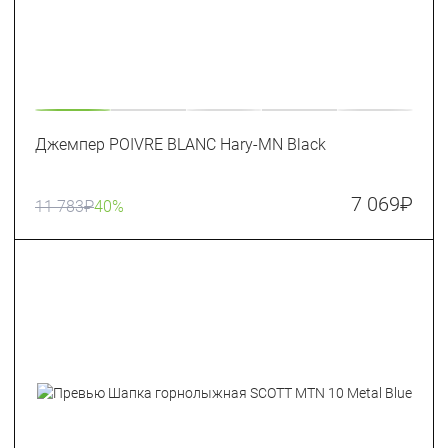
Джемпер POIVRE BLANC Hary-MN Black
7 069
₽
11 783
₽
40%