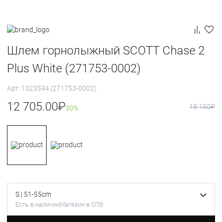
Шлем горнолыжный SCOTT Chase 2
Plus White (271753-0002)
Арт: 1323594 (271753-0002)
12 705.00
₽
18 150
₽
30%
S | 51-55cm
Есть в наличии
Магазин в СПб