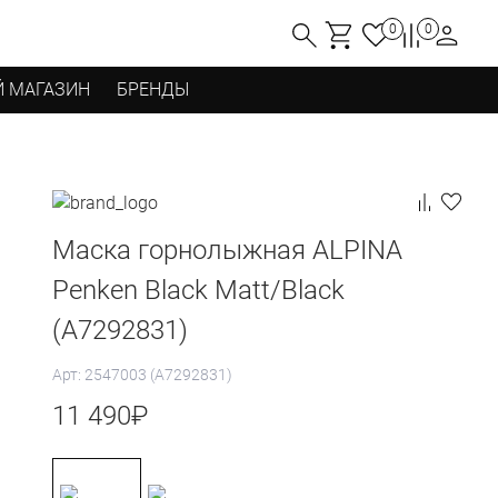
0
0
 МАГАЗИН
БРЕНДЫ
Маска горнолыжная ALPINA
Penken Black Matt/Black
(A7292831)
Арт: 2547003 (A7292831)
11 490
₽