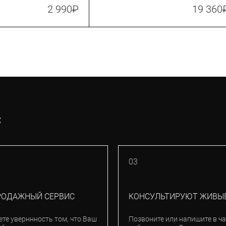
2 990
₽
19 360
С
03
РОДАЖНЫЙ СЕРВИС
КОНСУЛЬТИРУЮТ ЖИВЫ
ете уверннность том, что Ваш
Позвоните или напишите в ча