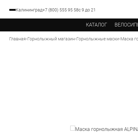
Калининград
+7 (800) 555 95 58
с 9 до 21
КАТАЛОГ
ВЕЛОСИП
-
-
-
Маска г
Главная
Горнолыжный магазин
Горнолыжные маски