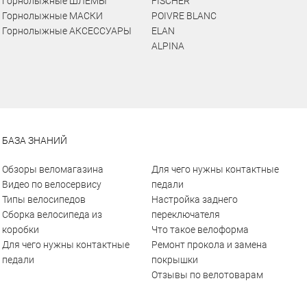
Горнолыжные ШЛЕМЫ
FISCHER
Горнолыжные МАСКИ
POIVRE BLANC
Горнолыжные АКСЕССУАРЫ
ELAN
ALPINA
БАЗА ЗНАНИЙ
Обзоры веломагазина
Для чего нужны контактные
Видео по велосервису
педали
Типы велосипедов
Настройка заднего
Сборка велосипеда из
переключателя
коробки
Что такое велоформа
Для чего нужны контактные
Ремонт прокола и замена
педали
покрышки
Отзывы по велотоварам