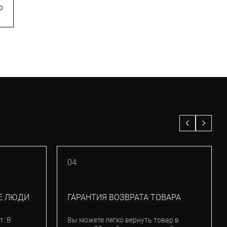
вершины (123808.555.10.00)
₽
1 290
₽
04
Е ЛЮДИ
ГАРАНТИЯ ВОЗВРАТА ТОВАРА
т. В
Вы можете легко вернуть товар в