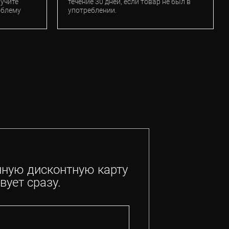
лучите
течение 30 дней, если товар не был в
облему
употреблении.
нную дисконтную карту
вует сразу.